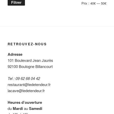
Filtrer
Prix
Prix
Prix :
40€
—
50€
min
max
RETROUVEZ-NOUS
Adresse
101 Boulevard Jean Jaurès
92100 Boulogne Billancourt
Tel : 09 62 68 04 42
restaurant@ledetendeur.fr
lacave@ledetendeur.fr
Heures d’ouverture
du
Mardi
au
Samedi