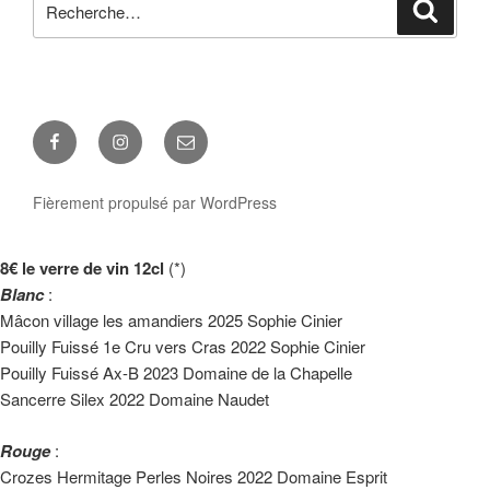
Reche
pour
:
Facebook
Instagram
E-
mail
Fièrement propulsé par WordPress
8€ le verre de vin 12cl
(*)
Blanc
:
Mâcon village les amandiers 2025 Sophie Cinier
Pouilly Fuissé 1e Cru vers Cras 2022 Sophie Cinier
Pouilly Fuissé Ax-B 2023 Domaine de la Chapelle
Sancerre Silex 2022 Domaine Naudet
Rouge
:
Crozes Hermitage Perles Noires 2022 Domaine Esprit