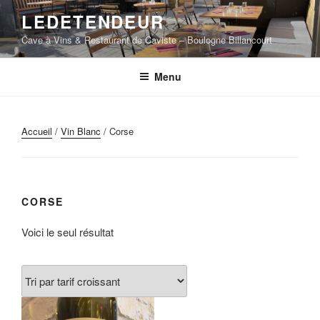
Aller
LEDETENDEUR
au
Cave à Vins & Restaurant de Caviste – Boulogne Billancourt
contenu
principal
Menu
Accueil
/
Vin Blanc
/ Corse
CORSE
Voici le seul résultat