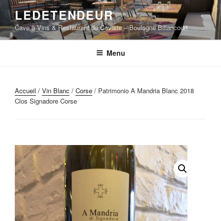
Aller
LEDETENDEUR
au
Cave à Vins & Restaurant de Caviste – Boulogne Billancourt
contenu
principal
Menu
Accueil
/
Vin Blanc
/
Corse
/ Patrimonio A Mandria Blanc 2018
Clos Signadore Corse