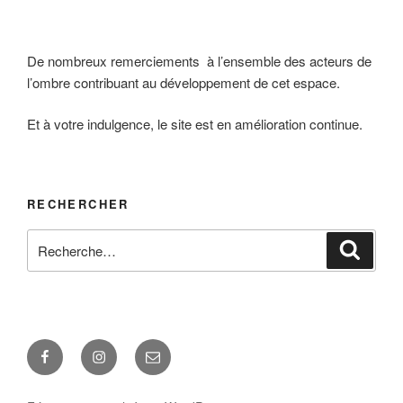
De nombreux remerciements à l’ensemble des acteurs de
l’ombre contribuant au développement de cet espace.
Et à votre indulgence, le site est en amélioration continue.
RECHERCHER
Recherche
Reche
pour
:
Facebook
Instagram
E-
mail