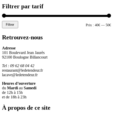
Filtrer par tarif
Filtrer
P
P
Prix :
40€
—
50€
m
m
Retrouvez-nous
Adresse
101 Boulevard Jean Jaurès
92100 Boulogne Billancourt
Tel : 09 62 68 04 42
restaurant@ledetendeur.fr
lacave@ledetendeur.fr
Heures d’ouverture
du
Mardi
au
Samedi
de 12h à 15h
et de 18h à 23h
À propos de ce site