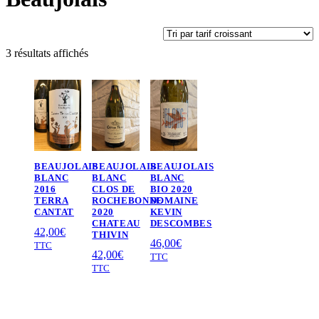
Trié
3 résultats affichés
par
prix
croissant
BEAUJOLAIS
BEAUJOLAIS
BEAUJOLAIS
BLANC
BLANC
BLANC
2016
CLOS DE
BIO 2020
TERRA
ROCHEBONNE
DOMAINE
CANTAT
2020
KEVIN
CHATEAU
DESCOMBES
42,00
€
THIVIN
46,00
€
TTC
42,00
€
TTC
TTC