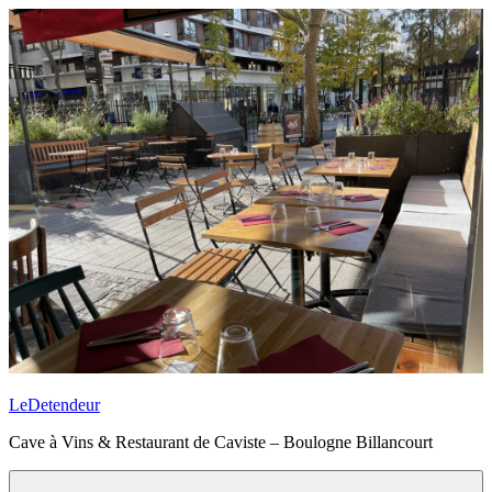
Aller
au
contenu
principal
LeDetendeur
Cave à Vins & Restaurant de Caviste – Boulogne Billancourt