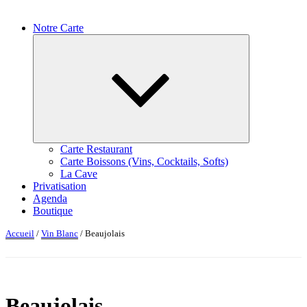
Notre Carte
Ouvrir
le
sous-
menu
Carte Restaurant
Carte Boissons (Vins, Cocktails, Softs)
La Cave
Privatisation
Agenda
Boutique
Accueil
/
Vin Blanc
/ Beaujolais
Beaujolais