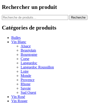
Rechercher un produit
Recherche
Recherche
pour :
Catégories de produits
Bulles
Vin Blanc
Alsace
Beaujolais
Bourgogne
Corse
Languedoc
Languedoc Roussillon
Loire
Monde
Provence
Rhone
Savoie
Sud Ouest
Vin Rosé
Vin Rouge