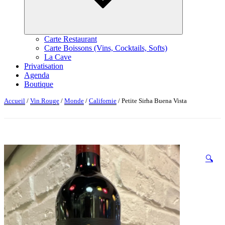
Carte Restaurant
Carte Boissons (Vins, Cocktails, Softs)
La Cave
Privatisation
Agenda
Boutique
Accueil
/
Vin Rouge
/
Monde
/
Californie
/ Petite Sirha Buena Vista
🔍