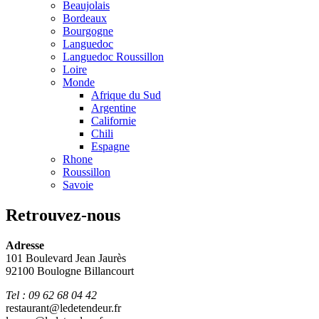
Beaujolais
Bordeaux
Bourgogne
Languedoc
Languedoc Roussillon
Loire
Monde
Afrique du Sud
Argentine
Californie
Chili
Espagne
Rhone
Roussillon
Savoie
Retrouvez-nous
Adresse
101 Boulevard Jean Jaurès
92100 Boulogne Billancourt
Tel : 09 62 68 04 42
restaurant@ledetendeur.fr