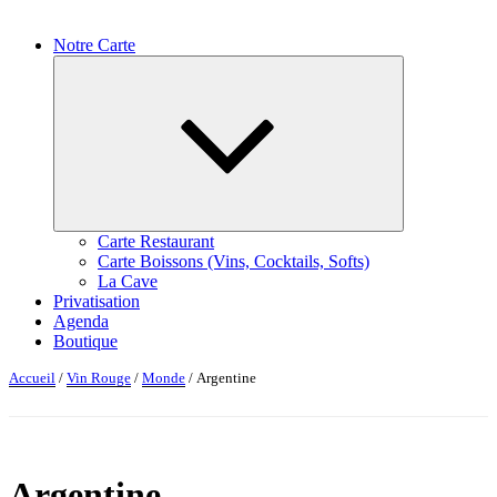
Notre Carte
Ouvrir
le
sous-
menu
Carte Restaurant
Carte Boissons (Vins, Cocktails, Softs)
La Cave
Privatisation
Agenda
Boutique
Accueil
/
Vin Rouge
/
Monde
/ Argentine
Argentine