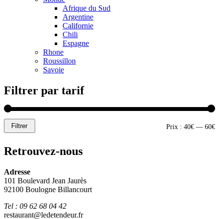
Afrique du Sud
Argentine
Californie
Chili
Espagne
Rhone
Roussillon
Savoie
Filtrer par tarif
Filtrer
P
P
Prix :
40€
—
60€
m
m
Retrouvez-nous
Adresse
101 Boulevard Jean Jaurès
92100 Boulogne Billancourt
Tel : 09 62 68 04 42
restaurant@ledetendeur.fr