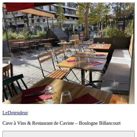
Aller
au
contenu
principal
LeDetendeur
Cave à Vins & Restaurant de Caviste – Boulogne Billancourt