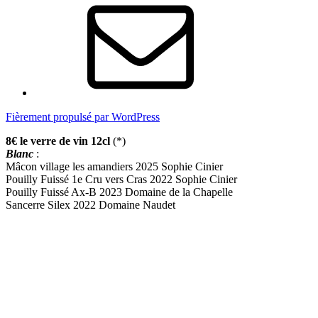
mail
Fièrement propulsé par WordPress
8€ le verre de vin 12cl
(*)
Blanc
:
Mâcon village les amandiers 2025 Sophie Cinier
Pouilly Fuissé 1e Cru vers Cras 2022 Sophie Cinier
Pouilly Fuissé Ax-B 2023 Domaine de la Chapelle
Sancerre Silex 2022 Domaine Naudet
Rouge
:
Crozes Hermitage Perles Noires 2022 Domaine Esprit
Beaune-Greves 1e Cru 2023 Domaine Parigot
Savigny-les-beaune aux gd liards 2023 Domaine Parigot
Pommard 1e Cru Clos de la Chaniere 2022 Domaine Parigot
Syrah de Livie coteaux de seyssuel 2023 Domaine Semaska
(*) dans la limite des stocks disponibles