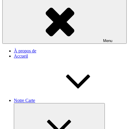
Menu
À propos de
Accueil
Notre Carte
Ouvrir
le
sous-
menu