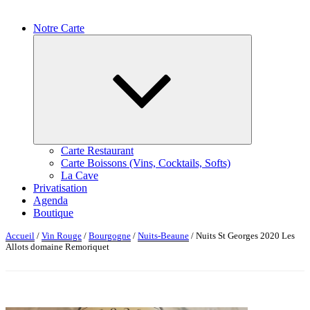
Notre Carte
Ouvrir
le
sous-
menu
Carte Restaurant
Carte Boissons (Vins, Cocktails, Softs)
La Cave
Privatisation
Agenda
Boutique
Accueil
/
Vin Rouge
/
Bourgogne
/
Nuits-Beaune
/ Nuits St Georges 2020 Les
Allots domaine Remoriquet