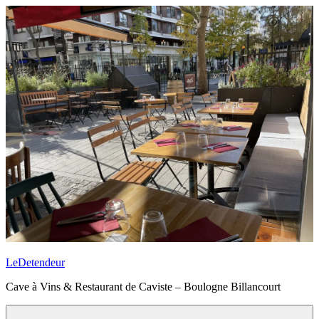
Aller
au
contenu
principal
LeDetendeur
Cave à Vins & Restaurant de Caviste – Boulogne Billancourt