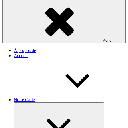
Menu
À propos de
Accueil
Notre Carte
Ouvrir
le
sous-
menu