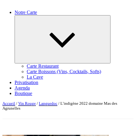
Notre Carte
Ouvrir
le
sous-
menu
Carte Restaurant
Carte Boissons (Vins, Cocktails, Softs)
La Cave
Privatisation
Agenda
Boutique
Accueil
/
Vin Rouge
/
Languedoc
/ L’indigène 2022 domaine Mas des
Agrunelles