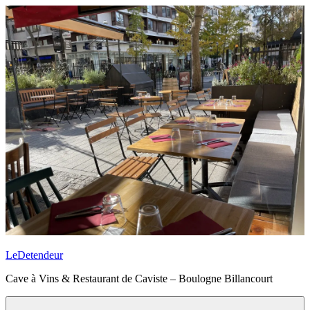
Aller
au
contenu
principal
LeDetendeur
Cave à Vins & Restaurant de Caviste – Boulogne Billancourt