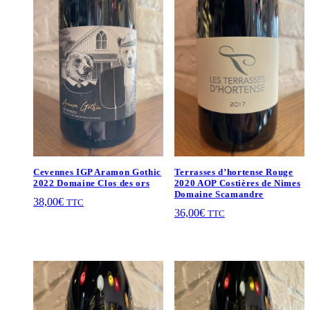
Cevennes IGP Aramon Gothic
Terrasses d’hortense Rouge
2022 Domaine Clos des ors
2020 AOP Costières de Nimes
Domaine Scamandre
38,00
€
TTC
36,00
€
TTC