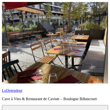
Aller
au
contenu
principal
LeDetendeur
Cave à Vins & Restaurant de Caviste – Boulogne Billancourt