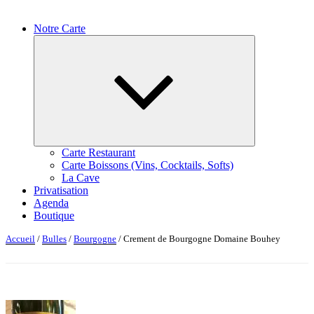
Notre Carte
Ouvrir
le
sous-
menu
Carte Restaurant
Carte Boissons (Vins, Cocktails, Softs)
La Cave
Privatisation
Agenda
Boutique
Accueil
/
Bulles
/
Bourgogne
/ Crement de Bourgogne Domaine Bouhey