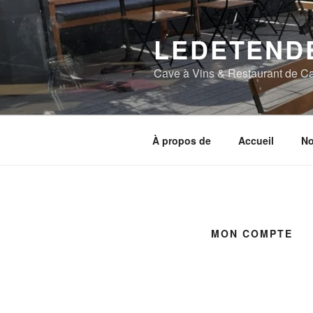
Aller
au
LEDETEND
contenu
principal
Cave à Vins & Restaurant de Ca
À propos de
Accueil
No
MON COMPTE