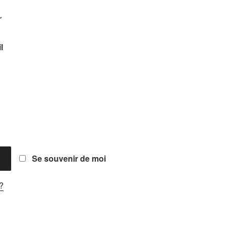
r
Obligatoire
il
gatoire
Se souvenir de moi
?