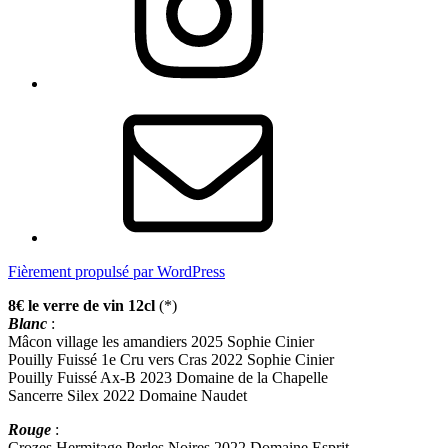
E-
mail
Fièrement propulsé par WordPress
8€ le verre de vin 12cl
(*)
Blanc
:
Mâcon village les amandiers 2025 Sophie Cinier
Pouilly Fuissé 1e Cru vers Cras 2022 Sophie Cinier
Pouilly Fuissé Ax-B 2023 Domaine de la Chapelle
Sancerre Silex 2022 Domaine Naudet
Rouge
:
Crozes Hermitage Perles Noires 2022 Domaine Esprit