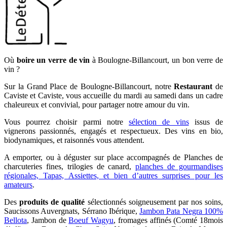
Où
boire un verre de vin
à Boulogne-Billancourt, un bon verre de
vin ?
Sur la Grand Place de Boulogne-Billancourt, notre
Restaurant
de
Caviste et Caviste, vous accueille du mardi au samedi dans un cadre
chaleureux et convivial, pour partager notre amour du vin.
Vous pourrez choisir parmi notre
sélection de vins
issus de
vignerons passionnés, engagés et respectueux. Des vins en bio,
biodynamiques, et raisonnés vous attendent.
A emporter, ou à déguster sur place accompagnés de Planches de
charcuteries fines, trilogies de canard,
planches de gourmandises
régionales, Tapas, Assiettes, et bien d’autres surprises pour les
amateurs
.
Des
produits de qualité
sélectionnés soigneusement par nos soins,
Saucissons Auvergnats, Sérrano Ibérique,
Jambon Pata Negra 100%
Bellota
, Jambon de
Boeuf Wagyu
, fromages affinés (Comté 18mois