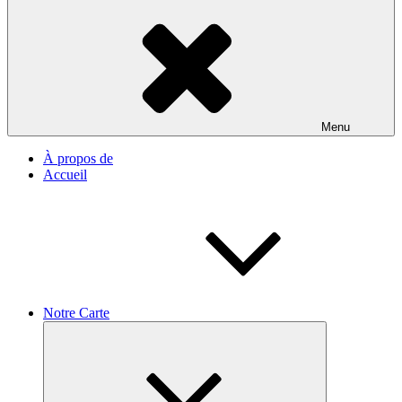
Menu
À propos de
Accueil
Notre Carte
Ouvrir
le
sous-
menu